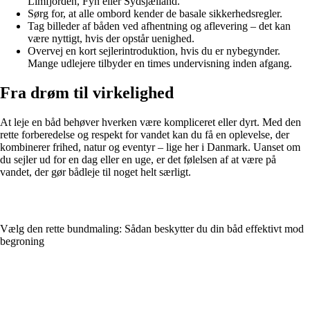
Limfjorden, Fyn eller Sydsjælland.
Sørg for, at alle ombord kender de basale sikkerhedsregler.
Tag billeder af båden ved afhentning og aflevering – det kan
være nyttigt, hvis der opstår uenighed.
Overvej en kort sejlerintroduktion, hvis du er nybegynder.
Mange udlejere tilbyder en times undervisning inden afgang.
Fra drøm til virkelighed
At leje en båd behøver hverken være kompliceret eller dyrt. Med den
rette forberedelse og respekt for vandet kan du få en oplevelse, der
kombinerer frihed, natur og eventyr – lige her i Danmark. Uanset om
du sejler ud for en dag eller en uge, er det følelsen af at være på
vandet, der gør bådleje til noget helt særligt.
Vælg den rette bundmaling: Sådan beskytter du din båd effektivt mod
begroning