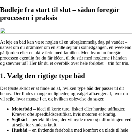
Bådleje fra start til slut – sådan foregår
processen i praksis
At leje en båd kan være nøglen til en uforglemmelig dag på vandet –
uanset om du drømmer om en stille sejltur i solnedgangen, en weekend
på fjorden eller en aktiv ferie med familien. Men hvordan foregår
processen egentlig fra du får idéen, til du står med nøglerne i hånden
og stævner ud? Her får du et overblik over hele forløbet – trin for trin.
1. Vælg den rigtige type båd
Det første skridt er at finde ud af, hvilken type båd der passer til dit
behov. Der findes mange muligheder, og valget afhænger af, hvor du
vil sejle, hvor mange I er, og hvilken oplevelse du søger.
Motorbåd
– ideel til korte ture, fiskeri eller hurtige udflugter.
Kræver ofte speedbådscertifikat, hvis motoren er kraftig.
Sejlbåd
– perfekt til dem, der vil nyde roen og udfordringen ved
at sejle for vindens kraft.
Husbåd
– en flydende feriebolig med komfort og plads til hele