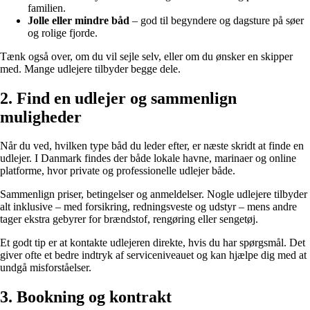
familien.
Jolle eller mindre båd
– god til begyndere og dagsture på søer
og rolige fjorde.
Tænk også over, om du vil sejle selv, eller om du ønsker en skipper
med. Mange udlejere tilbyder begge dele.
2. Find en udlejer og sammenlign
muligheder
Når du ved, hvilken type båd du leder efter, er næste skridt at finde en
udlejer. I Danmark findes der både lokale havne, marinaer og online
platforme, hvor private og professionelle udlejer både.
Sammenlign priser, betingelser og anmeldelser. Nogle udlejere tilbyder
alt inklusive – med forsikring, redningsveste og udstyr – mens andre
tager ekstra gebyrer for brændstof, rengøring eller sengetøj.
Et godt tip er at kontakte udlejeren direkte, hvis du har spørgsmål. Det
giver ofte et bedre indtryk af serviceniveauet og kan hjælpe dig med at
undgå misforståelser.
3. Bookning og kontrakt