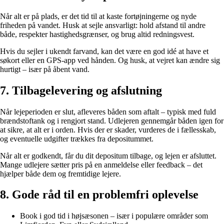
Når alt er på plads, er det tid til at kaste fortøjningerne og nyde
friheden på vandet. Husk at sejle ansvarligt: hold afstand til andre
både, respekter hastighedsgrænser, og brug altid redningsvest.
Hvis du sejler i ukendt farvand, kan det være en god idé at have et
søkort eller en GPS-app ved hånden. Og husk, at vejret kan ændre sig
hurtigt – især på åbent vand.
7. Tilbagelevering og afslutning
Når lejeperioden er slut, afleveres båden som aftalt – typisk med fuld
brændstoftank og i rengjort stand. Udlejeren gennemgår båden igen for
at sikre, at alt er i orden. Hvis der er skader, vurderes de i fællesskab,
og eventuelle udgifter trækkes fra depositummet.
Når alt er godkendt, får du dit depositum tilbage, og lejen er afsluttet.
Mange udlejere sætter pris på en anmeldelse eller feedback – det
hjælper både dem og fremtidige lejere.
8. Gode råd til en problemfri oplevelse
Book i god tid i højsæsonen – især i populære områder som