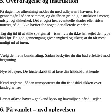
5. Overdragelse og instruktion
På dagen for afhentning mødes du med udlejeren i havnen. Her
gennemgår I båden sammen, og du får en grundig instruktion i motor,
udstyr og sikkerhed. Det er også her, eventuelle skader eller ridser
noteres, så du ikke hæfter for noget, der allerede var der.
Tag dig tid til at stille spørgsmål – især hvis du ikke har sejlet den type
båd før. En god gennemgang giver tryghed og sikrer, at du får mest
muligt ud af turen.
Vælg den rette bundmaling: Sådan beskytter du din båd effektivt mod
begroning
Nye bådejere: De første skridt til at lære din fritidsbåd at kende
Kend reglerne: Sådan transporterer du din fritidsbåd sikkert over
landegrænser
Lær at aflæse havet – genkend kyst- og havmiljøer, når du sejler
6. På vandet – nyd oplevelsen