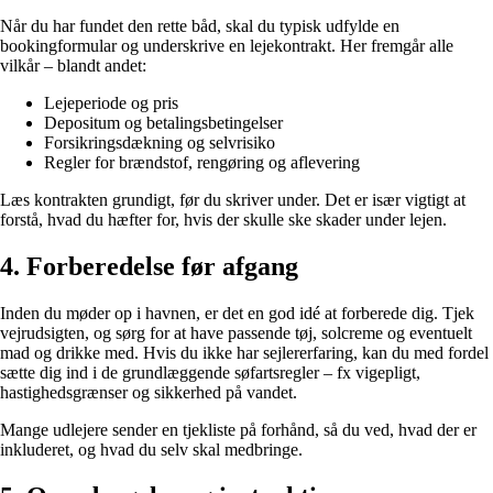
Når du har fundet den rette båd, skal du typisk udfylde en
bookingformular og underskrive en lejekontrakt. Her fremgår alle
vilkår – blandt andet:
Lejeperiode og pris
Depositum og betalingsbetingelser
Forsikringsdækning og selvrisiko
Regler for brændstof, rengøring og aflevering
Læs kontrakten grundigt, før du skriver under. Det er især vigtigt at
forstå, hvad du hæfter for, hvis der skulle ske skader under lejen.
4. Forberedelse før afgang
Inden du møder op i havnen, er det en god idé at forberede dig. Tjek
vejrudsigten, og sørg for at have passende tøj, solcreme og eventuelt
mad og drikke med. Hvis du ikke har sejlererfaring, kan du med fordel
sætte dig ind i de grundlæggende søfartsregler – fx vigepligt,
hastighedsgrænser og sikkerhed på vandet.
Mange udlejere sender en tjekliste på forhånd, så du ved, hvad der er
inkluderet, og hvad du selv skal medbringe.