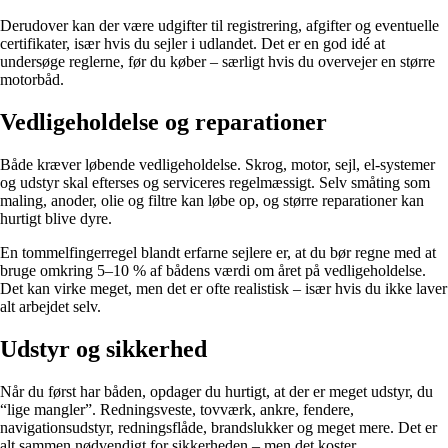
Derudover kan der være udgifter til registrering, afgifter og eventuelle
certifikater, især hvis du sejler i udlandet. Det er en god idé at
undersøge reglerne, før du køber – særligt hvis du overvejer en større
motorbåd.
Vedligeholdelse og reparationer
Både kræver løbende vedligeholdelse. Skrog, motor, sejl, el-systemer
og udstyr skal efterses og serviceres regelmæssigt. Selv småting som
maling, anoder, olie og filtre kan løbe op, og større reparationer kan
hurtigt blive dyre.
En tommelfingerregel blandt erfarne sejlere er, at du bør regne med at
bruge omkring 5–10 % af bådens værdi om året på vedligeholdelse.
Det kan virke meget, men det er ofte realistisk – især hvis du ikke laver
alt arbejdet selv.
Udstyr og sikkerhed
Når du først har båden, opdager du hurtigt, at der er meget udstyr, du
“lige mangler”. Redningsveste, tovværk, ankre, fendere,
navigationsudstyr, redningsflåde, brandslukker og meget mere. Det er
alt sammen nødvendigt for sikkerheden – men det koster.