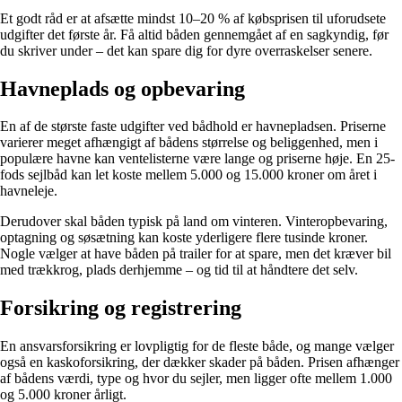
Et godt råd er at afsætte mindst 10–20 % af købsprisen til uforudsete
udgifter det første år. Få altid båden gennemgået af en sagkyndig, før
du skriver under – det kan spare dig for dyre overraskelser senere.
Havneplads og opbevaring
En af de største faste udgifter ved bådhold er havnepladsen. Priserne
varierer meget afhængigt af bådens størrelse og beliggenhed, men i
populære havne kan ventelisterne være lange og priserne høje. En 25-
fods sejlbåd kan let koste mellem 5.000 og 15.000 kroner om året i
havneleje.
Derudover skal båden typisk på land om vinteren. Vinteropbevaring,
optagning og søsætning kan koste yderligere flere tusinde kroner.
Nogle vælger at have båden på trailer for at spare, men det kræver bil
med trækkrog, plads derhjemme – og tid til at håndtere det selv.
Forsikring og registrering
En ansvarsforsikring er lovpligtig for de fleste både, og mange vælger
også en kaskoforsikring, der dækker skader på båden. Prisen afhænger
af bådens værdi, type og hvor du sejler, men ligger ofte mellem 1.000
og 5.000 kroner årligt.