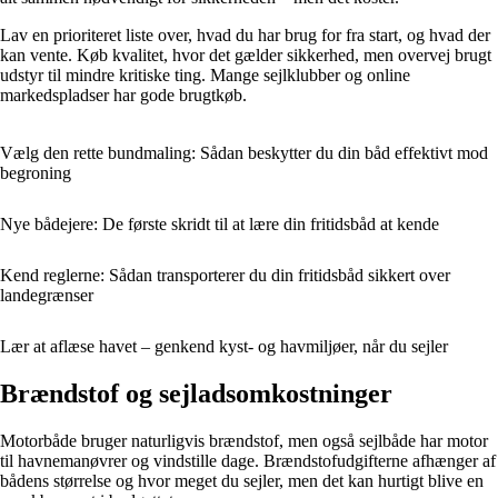
Lav en prioriteret liste over, hvad du har brug for fra start, og hvad der
kan vente. Køb kvalitet, hvor det gælder sikkerhed, men overvej brugt
udstyr til mindre kritiske ting. Mange sejlklubber og online
markedspladser har gode brugtkøb.
Vælg den rette bundmaling: Sådan beskytter du din båd effektivt mod
begroning
Nye bådejere: De første skridt til at lære din fritidsbåd at kende
Kend reglerne: Sådan transporterer du din fritidsbåd sikkert over
landegrænser
Lær at aflæse havet – genkend kyst- og havmiljøer, når du sejler
Brændstof og sejladsomkostninger
Motorbåde bruger naturligvis brændstof, men også sejlbåde har motor
til havnemanøvrer og vindstille dage. Brændstofudgifterne afhænger af
bådens størrelse og hvor meget du sejler, men det kan hurtigt blive en