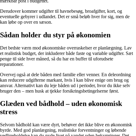
mærkbar post i budgettet.
Derudover kommer udgifter til havnebesøg, broafgifter, kort, og
eventuelle gebyrer i udlandet. Det er små beløb hver for sig, men de
kan løbe op over en sæson.
Sådan holder du styr på økonomien
Det bedste værn mod økonomiske overraskelser er planlægning. Lav
et realistisk budget, der inkluderer både faste og variable udgifter. Sæt
penge til side hver måned, så du har en buffer til uforudsete
reparationer.
Overvej også at dele båden med familie eller venner. En deleordning
kan reducere udgifterne markant, hvis I kan blive enige om brug og
ansvar. Alternativt kan du leje båden ud i perioder, hvor du ikke selv
bruger den – men husk at tjekke forsikringsbetingelserne først.
Glæden ved bådhold – uden økonomisk
stress
Selvom bådhold kan være dyrt, behøver det ikke blive en økonomisk
byrde. Med god planlægning, realistiske forventninger og løbende
vedligeholdelse kan du nyde livet på vandet uden bekymringer. Det