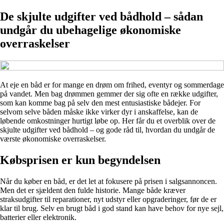
De skjulte udgifter ved bådhold – sådan
undgår du ubehagelige økonomiske
overraskelser
At eje en båd er for mange en drøm om frihed, eventyr og sommerdage
på vandet. Men bag drømmen gemmer der sig ofte en række udgifter,
som kan komme bag på selv den mest entusiastiske bådejer. For
selvom selve båden måske ikke virker dyr i anskaffelse, kan de
løbende omkostninger hurtigt løbe op. Her får du et overblik over de
skjulte udgifter ved bådhold – og gode råd til, hvordan du undgår de
værste økonomiske overraskelser.
Købsprisen er kun begyndelsen
Når du køber en båd, er det let at fokusere på prisen i salgsannoncen.
Men det er sjældent den fulde historie. Mange både kræver
straksudgifter til reparationer, nyt udstyr eller opgraderinger, før de er
klar til brug. Selv en brugt båd i god stand kan have behov for nye sejl,
batterier eller elektronik.