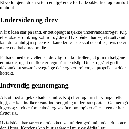
Et velfungerende elsystem er afgørende for både sikkerhed og komfort
ombord.
Undersiden og drev
Når båden står på land, er det oplagt at tjekke undervandsskroget. Kig
efter skader omkring køl, ror og drev. Hvis båden har sejlet i saltvand,
kan du samtidig inspicere zinkanoderne – de skal udskiftes, hvis de er
mere end halvt nedbrudte.
På både med drev eller sejldrev bør du kontrollere, at gummibælgene
er intakte, og at der ikke er tegn på olieudslip. Det er også et godt
tidspunkt at smøre bevægelige dele og kontrollere, at propellen sidder
korrekt.
Indvendig gennemgang
Afslut med at tjekke bådens indre. Kig efter fugt, misfarvninger eller
lugt, der kan indikere vandindtrængning under transporten. Gennemgå
luger og vinduer for tæthed, og se efter, om møbler eller inventar har
flyttet sig.
Hvis båden har været overdækket, så luft den godt ud, inden du tager
den i brug. Kondens kan hurtigt føre til mug og dårlig lugt.