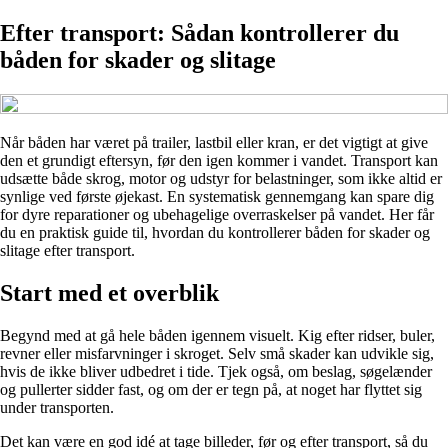
Efter transport: Sådan kontrollerer du
båden for skader og slitage
Når båden har været på trailer, lastbil eller kran, er det vigtigt at give
den et grundigt eftersyn, før den igen kommer i vandet. Transport kan
udsætte både skrog, motor og udstyr for belastninger, som ikke altid er
synlige ved første øjekast. En systematisk gennemgang kan spare dig
for dyre reparationer og ubehagelige overraskelser på vandet. Her får
du en praktisk guide til, hvordan du kontrollerer båden for skader og
slitage efter transport.
Start med et overblik
Begynd med at gå hele båden igennem visuelt. Kig efter ridser, buler,
revner eller misfarvninger i skroget. Selv små skader kan udvikle sig,
hvis de ikke bliver udbedret i tide. Tjek også, om beslag, søgelænder
og pullerter sidder fast, og om der er tegn på, at noget har flyttet sig
under transporten.
Det kan være en god idé at tage billeder, før og efter transport, så du