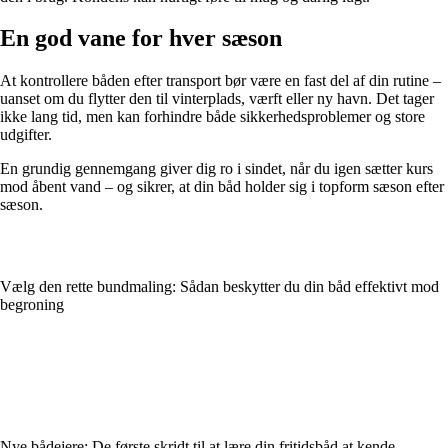
En god vane for hver sæson
At kontrollere båden efter transport bør være en fast del af din rutine –
uanset om du flytter den til vinterplads, værft eller ny havn. Det tager
ikke lang tid, men kan forhindre både sikkerhedsproblemer og store
udgifter.
En grundig gennemgang giver dig ro i sindet, når du igen sætter kurs
mod åbent vand – og sikrer, at din båd holder sig i topform sæson efter
sæson.
Vælg den rette bundmaling: Sådan beskytter du din båd effektivt mod
begroning
Nye bådejere: De første skridt til at lære din fritidsbåd at kende