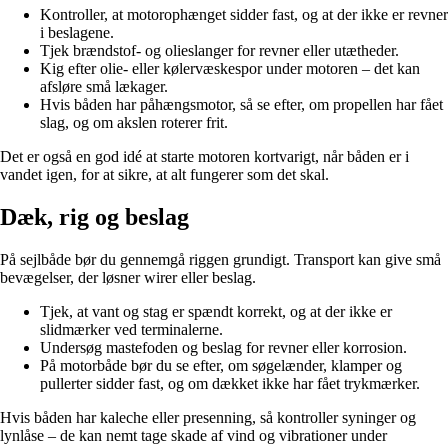
Kontroller, at motorophænget sidder fast, og at der ikke er revner
i beslagene.
Tjek brændstof- og olieslanger for revner eller utætheder.
Kig efter olie- eller kølervæskespor under motoren – det kan
afsløre små lækager.
Hvis båden har påhængsmotor, så se efter, om propellen har fået
slag, og om akslen roterer frit.
Det er også en god idé at starte motoren kortvarigt, når båden er i
vandet igen, for at sikre, at alt fungerer som det skal.
Dæk, rig og beslag
På sejlbåde bør du gennemgå riggen grundigt. Transport kan give små
bevægelser, der løsner wirer eller beslag.
Tjek, at vant og stag er spændt korrekt, og at der ikke er
slidmærker ved terminalerne.
Undersøg mastefoden og beslag for revner eller korrosion.
På motorbåde bør du se efter, om søgelænder, klamper og
pullerter sidder fast, og om dækket ikke har fået trykmærker.
Hvis båden har kaleche eller presenning, så kontroller syninger og
lynlåse – de kan nemt tage skade af vind og vibrationer under