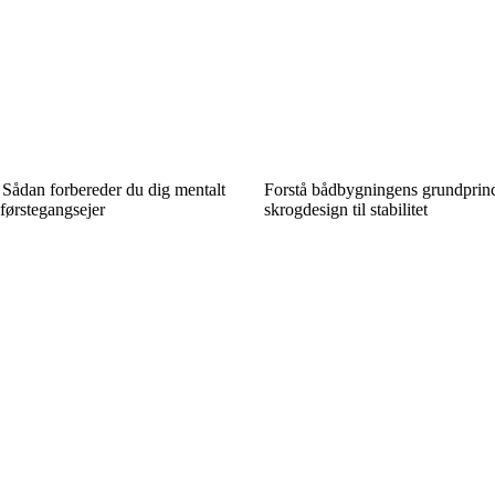
t: Sådan forbereder du dig mentalt
Forstå bådbygningens grundprinc
førstegangsejer
skrogdesign til stabilitet