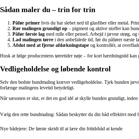
Sådan maler du – trin for trin
Påfør primer
hvis du har slebet ned til glasfiber eller metal. P
Rør malingen grundigt op
– pigment og aktive stoffer kan bun
Påfør første lag
med rulle eller pensel. Arbejd i jævne strøg, og 
Lad malingen tørre
i den anbefalede tid, før du påfører næste la
Afslut med at fjerne afdækningstape
og kontrollér, at overflad
Husk at følge producentens tørretider nøje – for kort hærdningstid kan 
Vedligeholdelse og løbende kontrol
Selv den bedste bundmaling kræver vedligeholdelse. Tjek bunden jævnli
forlænge malingens levetid betydeligt.
Når sæsonen er slut, er det en god idé at skylle bunden grundigt, inden 
Vælg den rette bundmaling: Sådan beskytter du din båd effektivt mod 
Nye bådejere: De første skridt til at lære din fritidsbåd at kende