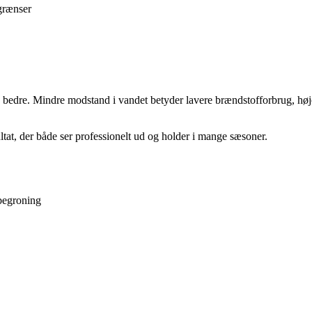
egrænser
edre. Mindre modstand i vandet betyder lavere brændstofforbrug, højer
ltat, der både ser professionelt ud og holder i mange sæsoner.
begroning