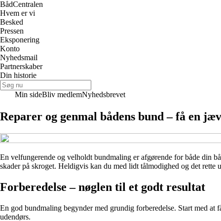
Båd
Centralen
Hvem er vi
Besked
Pressen
Eksponering
Konto
Nyhedsmail
Partnerskaber
Din historie
Min side
Bliv medlem
Nyhedsbrevet
Reparer og genmal bådens bund – få en jæv
En velfungerende og velholdt bundmaling er afgørende for både din båds 
skader på skroget. Heldigvis kan du med lidt tålmodighed og det rette u
Forberedelse – nøglen til et godt resultat
En god bundmaling begynder med grundig forberedelse. Start med at få bå
udendørs.