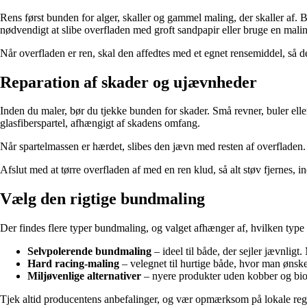
Rens først bunden for alger, skaller og gammel maling, der skaller af. B
nødvendigt at slibe overfladen med groft sandpapir eller bruge en maling
Når overfladen er ren, skal den affedtes med et egnet rensemiddel, så 
Reparation af skader og ujævnheder
Inden du maler, bør du tjekke bunden for skader. Små revner, buler elle
glasfiberspartel, afhængigt af skadens omfang.
Når spartelmassen er hærdet, slibes den jævn med resten af overfladen.
Afslut med at tørre overfladen af med en ren klud, så alt støv fjernes, i
Vælg den rigtige bundmaling
Der findes flere typer bundmaling, og valget afhænger af, hvilken type 
Selvpolerende bundmaling
– ideel til både, der sejler jævnlig
Hard racing-maling
– velegnet til hurtige både, hvor man ønske
Miljøvenlige alternativer
– nyere produkter uden kobber og bio
Tjek altid producentens anbefalinger, og vær opmærksom på lokale reg