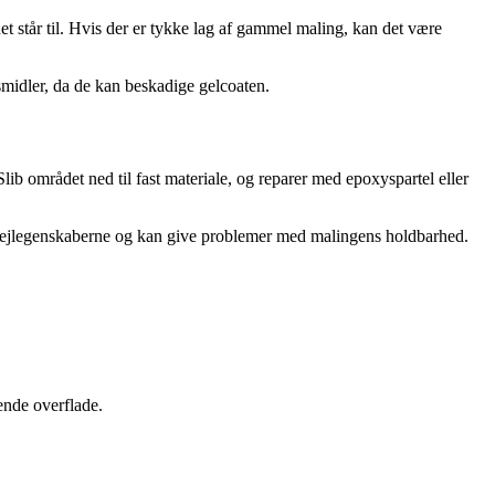
det står til. Hvis der er tykke lag af gammel maling, kan det være
smidler, da de kan beskadige gelcoaten.
ib området ned til fast materiale, og reparer med epoxyspartel eller
er sejlegenskaberne og kan give problemer med malingens holdbarhed.
tende overflade.