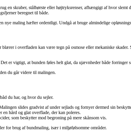
rug en skraber, stålbørste eller højtryksrenser, afhængigt af hvor slemt 
sfjerner beregnet til både.
den nye maling hæfter ordentligt. Undgå at bruge almindelige opløsning
r blærer i overfladen kan være tegn på osmose eller mekaniske skader. Sl
 Det er vigtigt, at bunden føles helt glat, da ujævnheder både forring
nden du går videre til malingen.
båd du har, og hvor du sejler.
t. Malingen slides gradvist af under sejlads og fornyer dermed sin beskyt
r en hård og glat overflade, der kan poleres.
cider, som beskytter mod begroning på mere skånsom vis.
ler for brug af bundmaling, især i miljøfølsomme områder.