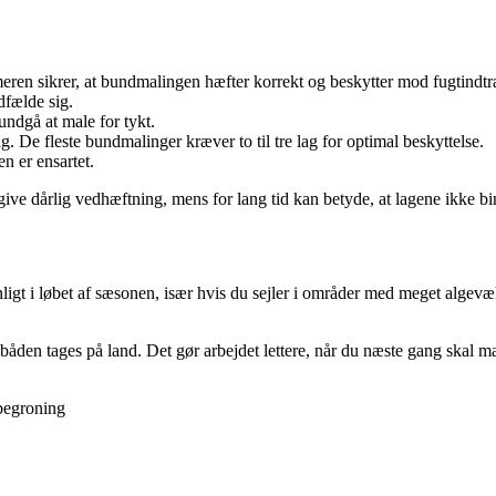
rimeren sikrer, at bundmalingen hæfter korrekt og beskytter mod fugtindt
dfælde sig.
undgå at male for tykt.
g. De fleste bundmalinger kræver to til tre lag for optimal beskyttelse.
en er ensartet.
give dårlig vedhæftning, mens for lang tid kan betyde, at lagene ikke b
gt i løbet af sæsonen, især hvis du sejler i områder med meget algevæ
båden tages på land. Det gør arbejdet lettere, når du næste gang skal ma
begroning